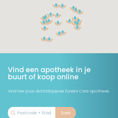
Vind een apotheek in je
buurt
of koop online
Vind hier jouw dichtstbijzijnde Eureka Care apotheek.
Zoek