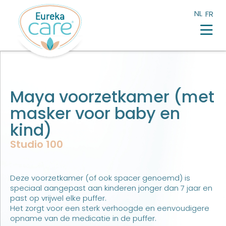
NL
FR
Alledaagse kwaaltjes
Producten
Verdeelpunten
Maya voorzetkamer (met
Blog
masker voor baby en
Testimonials
kind)
Eureka Pharma
Studio 100
Deze voorzetkamer (of ook spacer genoemd) is
speciaal aangepast aan kinderen jonger dan 7 jaar en
past op vrijwel elke puffer.
Het zorgt voor een sterk verhoogde en eenvoudigere
opname van de medicatie in de puffer.