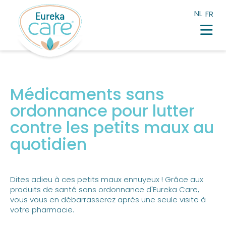
NL
FR
Les maux du quotidien
Produits
Points de distribution
Médicaments sans
Blog
ordonnance pour lutter
Témoignages
contre les petits maux au
Eureka Pharma
quotidien
Dites adieu à ces petits maux ennuyeux ! Grâce aux
produits de santé sans ordonnance d'Eureka Care,
vous vous en débarrasserez après une seule visite à
votre pharmacie.